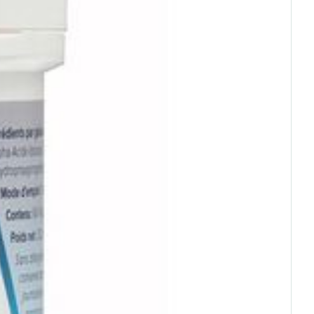
rende
Parfums en
geurproducten
CBD