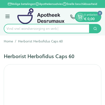
Dia 1 van 1
Ga naar de inhoud
Veilige betalingen
Apothekersadvies
Snelle beschikbaarheid
0
0 artikelen
Menu
€ 0,00
Vind snel wondverzorging
Zoek
Product, merk, categorie...
Home
/
Herborist Herbofidus Caps 60
Herborist Herbofidus Caps 60