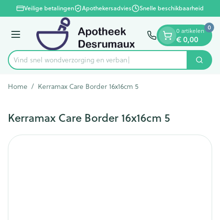
Dia 1 van 1
Ga naar de inhoud
Veilige betalingen
Apothekersadvies
Snelle beschikbaarheid
0
0 artikelen
Menu
€ 0,00
Vind snel wondverzorging e
Zoek
Product, merk, categorie...
Home
/
Kerramax Care Border 16x16cm 5
Kerramax Care Border 16x16cm 5