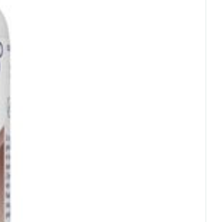
rende
Parfums en
geurproducten
CBD