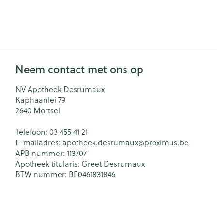
Aerosol toestel
kloven
Creme, gel en 
Aerosol accesso
Blaren
Zuurstof
Eelt
Eksteroog - lik
Ademhalingsst
Neem contact met ons op
Toon meer
NV Apotheek Desrumaux
Spieren en ge
Kaphaanlei 79
Specifiek voo
2640
Mortsel
Naalden en sp
Lichaamsverzo
Telefoon:
03 455 41 21
Infecties
Spuiten
E-mailadres:
apotheek.desrumaux@
proximus.be
Deodorant
APB nummer:
113707
Oplossing voor 
Gezichtsverzor
Apotheek titularis:
Greet Desrumaux
Luizen
Naalden
BTW nummer:
BE0461831846
Naalden voor i
pennaalden
Diagnostica
Toon meer