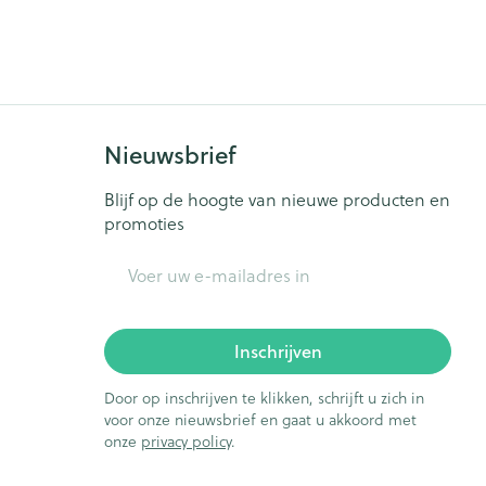
je
Badkamer
Bed
ng zon
Doorliggen - decubitis
ie
Urinewegen
Toon meer
Nieuwsbrief
Blijf op de hoogte van nieuwe producten en
id, spanning
Stoppen met roken
promoties
t en intieme
Gezichtsreiniging -
E-mail adres
ontschminken
n Orthopedie
Instrumenten
sche
Anti tumor middelen
en
Reinigingsmelk, - crème, -
ie
olie en gel
Inschrijven
jn
Tonic - lotion
Anesthesie
Door op inschrijven te klikken, schrijft u zich in
zorging
Micellair water
voor onze nieuwsbrief en gaat u akkoord met
onze
privacy policy
.
Specifiek voor de ogen
ie
Diverse geneesmiddelen
et
Toon meer