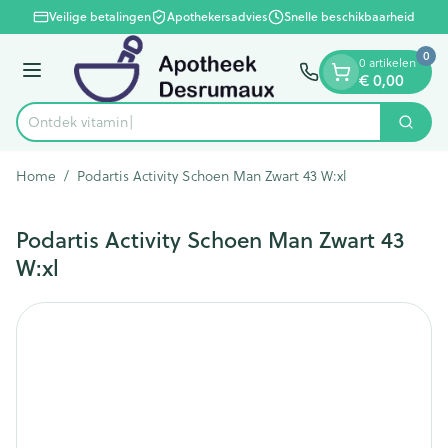
Dia 1 van 1
Ga naar de inhoud
Veilige betalingen
Apothekersadvies
Snelle beschikbaarheid
0
0 artikelen
Menu
€ 0,00
Ontdek
Zoek
Product, merk, categorie...
Home
/
Podartis Activity Schoen Man Zwart 43 W:xl
Podartis Activity Schoen Man Zwart 43
W:xl