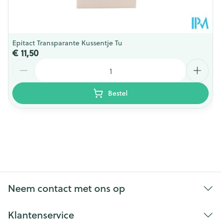
Super comfortabele inlegzolen
: De uitneembare
inlegzolen kunnen worden aangepast of vervangen
door maatwerk
Epitact Transparante Kussentje Tu
Superlicht
€ 11,50
Aantal
Bestel
Neem contact met ons op
Klantenservice