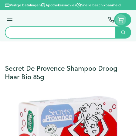
Ga naar de inhoud
Veilige betalingen
Apothekersadvies
Snelle beschikbaarheid
Menu
Zoek
Product, merk, categorie...
Secret De Provence Shampoo Droog
Haar Bio 85g