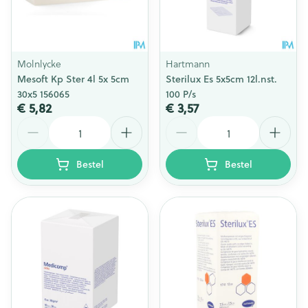
Molnlycke
Hartmann
Mesoft Kp Ster 4l 5x 5cm
Sterilux Es 5x5cm 12l.nst.
30x5 156065
100 P/s
€ 5,82
€ 3,57
Aantal
Aantal
Bestel
Bestel