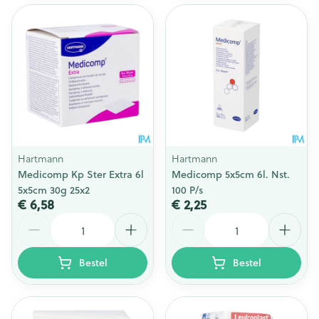
Hartmann
Hartmann
Medicomp Kp Ster Extra 6l
Medicomp 5x5cm 6l. Nst.
5x5cm 30g 25x2
100 P/s
€ 6,58
€ 2,25
Aantal
Aantal
Bestel
Bestel