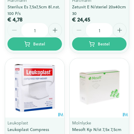
Hartmann
Hartmann
Sterilux Es 7,5x7,5cm 8l.nst.
Zetuvit E N/steriel 20x40cm
100 P/s
30
€ 4,78
€ 24,45
Aantal
Aantal
Bestel
Bestel
Leukoplast
Molnlycke
Leukoplast Compress
Mesoft Kp N/st 7,5x 7,5cm