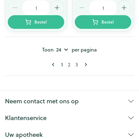
Aantal
Aantal
Bestel
Bestel
Toon
per pagina
Pagina's
U lees momenteel pagina
Pagina
Pagina
1
2
3
Neem contact met ons op
Klantenservice
Uw apotheek