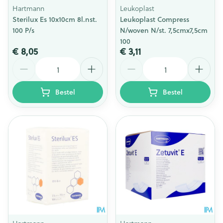
Hartmann
Leukoplast
Sterilux Es 10x10cm 8l.nst.
Leukoplast Compress
100 P/s
N/woven N/st. 7,5cmx7,5cm
100
€ 8,05
€ 3,11
Aantal
Aantal
Bestel
Bestel