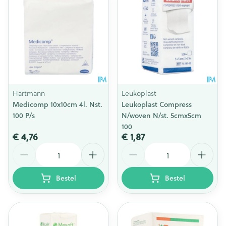
Hartmann
Leukoplast
Medicomp 10x10cm 4l. Nst.
Leukoplast Compress
100 P/s
N/woven N/st. 5cmx5cm
100
€ 4,76
€ 1,87
Aantal
Aantal
Bestel
Bestel