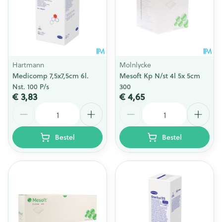
Hartmann
Molnlycke
Medicomp 7,5x7,5cm 6l.
Mesoft Kp N/st 4l 5x 5cm
Nst. 100 P/s
300
€ 3,83
€ 4,65
Aantal
Aantal
Bestel
Bestel