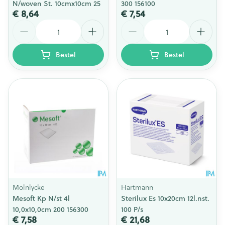
N/woven St. 10cmx10cm 25
300 156100
€ 8,64
€ 7,54
Aantal
Aantal
Bestel
Bestel
Molnlycke
Hartmann
Mesoft Kp N/st 4l
Sterilux Es 10x20cm 12l.nst.
10,0x10,0cm 200 156300
100 P/s
€ 7,58
€ 21,68