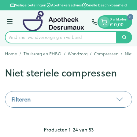
Dia 1 van 1
Ga naar de inhoud
Veilige betalingen
Apothekersadvies
Snelle beschikbaarheid
0
0 artikelen
Menu
€ 0,00
Vind snel wondverzorging en verb
Zoek
Product, merk, categorie...
Home
/
Thuiszorg en EHBO
/
Wondzorg
/
Compressen
/
Niet s
Niet steriele compressen
Filteren
Producten
1
-
24
van
53