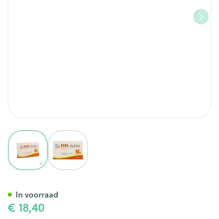
View larger image
View larger image
Vista Db-folin Smelttabl 60
In voorraad
€ 18,40