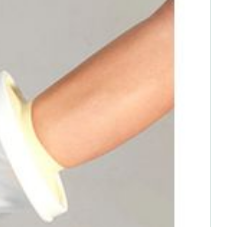
rende
Parfums en
geurproducten
CBD