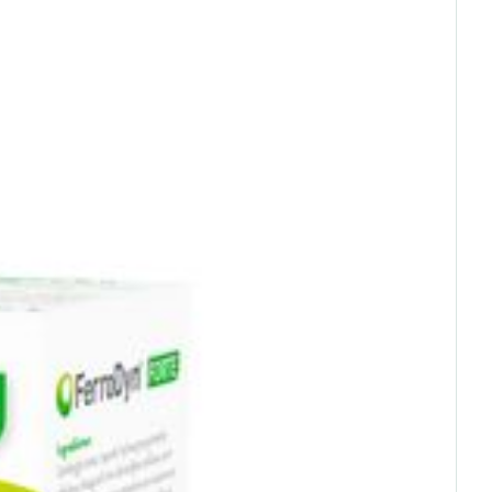
- 25°C)
rende
Parfums en
geurproducten
CBD