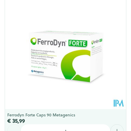
Lengte
92 mm
Diepte
139 mm
Hoeveelheid
300
Verpakking
Behoud
Kamertemperatuur (15°C - 25°C)
Ferrodyn Forte Caps 90 Metagenics
€ 35,99
Aantal