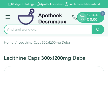
Dia 1 van 1
Ga naar de inhoud
Veilige betalingen
Apothekersadvies
Snelle beschikbaarheid
0
0 artikelen
€ 0,00
Menu
Vind snel
Zoek
Product, merk, categorie...
Home
/
Lecithine Caps 300x1200mg Deba
Lecithine Caps 300x1200mg Deba