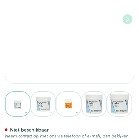
View larger image
View larger image
View larger image
View larger image
View lar
Molybdeen Forte V-caps 60
Niet beschikbaar
Neem contact op met ons via telefoon of e-mail, dan bekijken