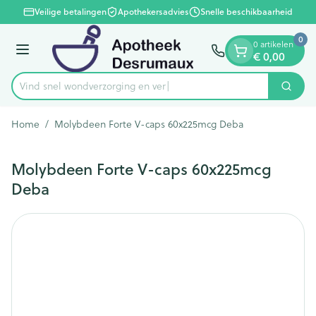
Dia 1 van 1
Ga naar de inhoud
Veilige betalingen
Apothekersadvies
Snelle beschikbaarheid
0
0 artikelen
€ 0,00
Menu
Vind snel wondverzorging
Zoek
Product, merk, categorie...
Home
/
Molybdeen Forte V-caps 60x225mcg Deba
Molybdeen Forte V-caps 60x225mcg
Deba