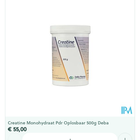
Lengte
94 mm
Diepte
99 mm
Hoeveelheid
250
Verpakking
Vegan, Vegetarisch, Zonder
Dieetbeperkingen
allergenen
Kamertemperatuur (15°C -
Behoud
25°C)
Creatine Monohydraat Pdr Oplosbaar 500g Deba
€ 55,00
Aantal