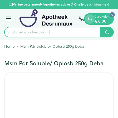
Dia 1 van 1
Ga naar de inhoud
Veilige betalingen
Apothekersadvies
Snelle beschikbaarheid
0
0 artikelen
€ 0,00
Menu
Vind snel wondv
Zoek
Product, merk, categorie...
Home
/
Msm Pdr Soluble/ Oplosb 250g Deba
Msm Pdr Soluble/ Oplosb 250g Deba