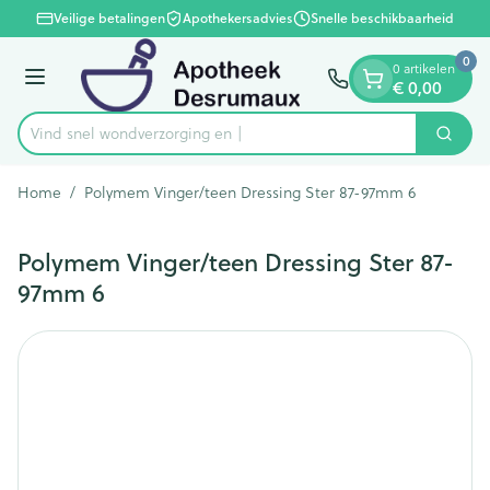
Dia 1 van 1
Ga naar de inhoud
Veilige betalingen
Apothekersadvies
Snelle beschikbaarheid
0
0 artikelen
Menu
€ 0,00
Vind snel wondverzorg
Zoek
Product, merk, categorie...
Home
/
Polymem Vinger/teen Dressing Ster 87-97mm 6
Polymem Vinger/teen Dressing Ster 87-
97mm 6