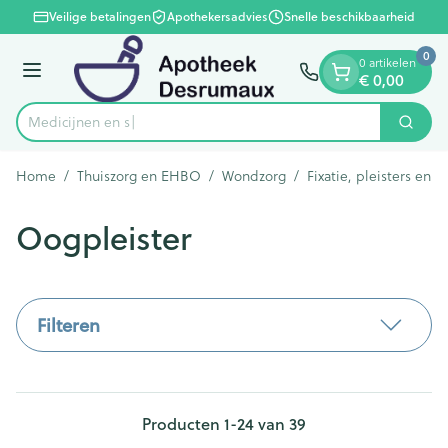
Dia 1 van 1
Ga naar de inhoud
Veilige betalingen
Apothekersadvies
Snelle beschikbaarheid
0
0 artikelen
€ 0,00
Menu
Zoek
Product, merk, categorie...
Home
/
Thuiszorg en EHBO
/
Wondzorg
/
Fixatie, pleisters en s
Oogpleister
Filteren
Producten
1
-
24
van
39