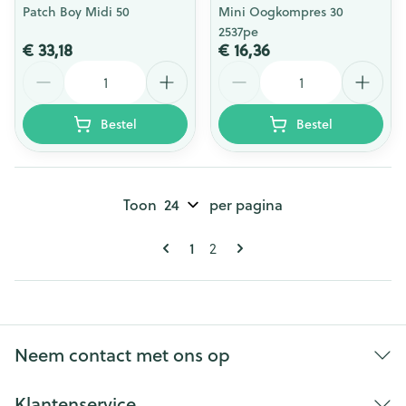
Patch Boy Midi 50
Mini Oogkompres 30
2537pe
€ 33,18
€ 16,36
Aantal
Aantal
Bestel
Bestel
Toon
per pagina
Pagina's
U lees momenteel pagina
1
Pagina
2
Neem contact met ons op
Klantenservice