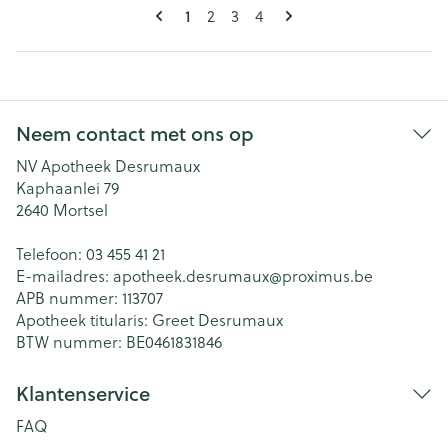
Pagina's
U lees momenteel pagina
1
Pagina
Pagina
Pagina
2
3
4
Neem contact met ons op
NV Apotheek Desrumaux
Kaphaanlei 79
2640
Mortsel
Telefoon:
03 455 41 21
E-mailadres:
apotheek.desrumaux@
proximus.be
APB nummer:
113707
Apotheek titularis:
Greet Desrumaux
BTW nummer:
BE0461831846
Klantenservice
FAQ