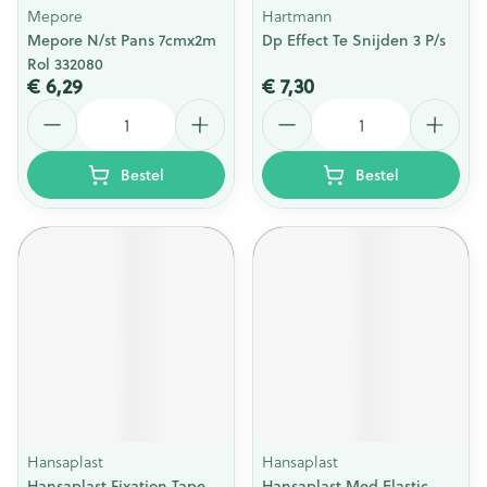
Mepore
Hartmann
Mepore N/st Pans 7cmx2m
Dp Effect Te Snijden 3 P/s
Rol 332080
€ 6,29
€ 7,30
Aantal
Aantal
Bestel
Bestel
Hansaplast
Hansaplast
Hansaplast Fixation Tape
Hansaplast Med Elastic