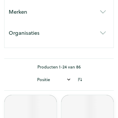
Merken
filter
Organisaties
filter
Producten
1
-
24
van
86
Sorteer op: