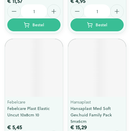
€ 11,57
€ 4,95
Aantal
Aantal
Bestel
Bestel
Febelcare
Hansaplast
Febelcare Plast Elastic
Hansaplast Med Soft
Uncut 10x8cm 10
Gev.huid Family Pack
5mx6cm
€ 5,45
€ 15,29