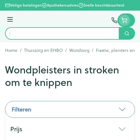
Ga naar de inhoud
Veilige betalingen
Apothekersadvies
Snelle beschikbaarheid
Menu
Zoek
Product, merk, categorie...
Home
/
Thuiszorg en EHBO
/
Wondzorg
/
Fixatie, pleisters en s
Wondpleisters in stroken
om te knippen
Filteren
Doorgaan naar productlijst
Prijs
filter