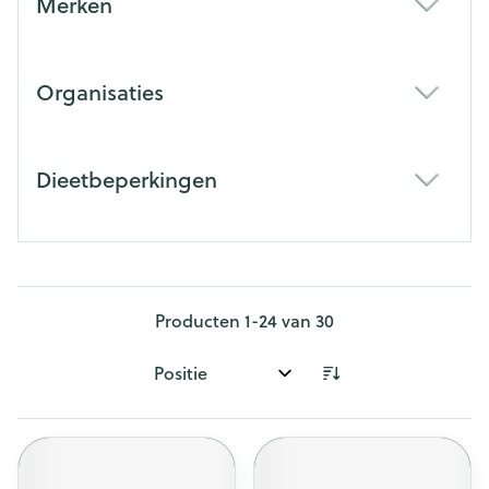
Merken
filter
Organisaties
filter
Dieetbeperkingen
filter
Producten
1
-
24
van
30
Sorteer op: