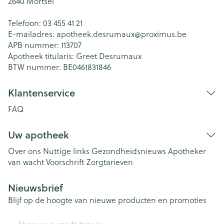
2640
Mortsel
Telefoon:
03 455 41 21
E-mailadres:
apotheek.desrumaux@
proximus.be
APB nummer:
113707
Apotheek titularis:
Greet Desrumaux
BTW nummer:
BE0461831846
Klantenservice
FAQ
Uw apotheek
Over ons
Nuttige links
Gezondheidsnieuws
Apotheker
van wacht
Voorschrift
Zorgtarieven
Nieuwsbrief
Blijf op de hoogte van nieuwe producten en promoties
E-mail adres