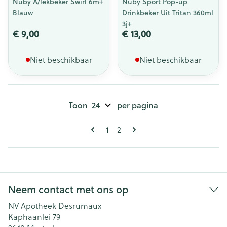
Nuby A/lekbeker Swirl 6m+
Nuby Sport Pop-up
Blauw
Drinkbeker Uit Tritan 360ml
3j+
€ 9,00
€ 13,00
Niet beschikbaar
Niet beschikbaar
Toon
per pagina
Pagina's
U lees momenteel pagina
Pagina
1
2
Neem contact met ons op
NV Apotheek Desrumaux
Kaphaanlei 79