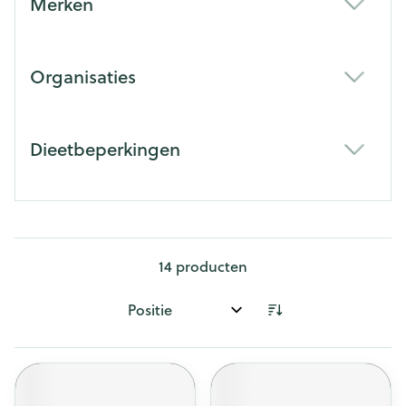
Merken
filter
Organisaties
filter
Dieetbeperkingen
filter
14
producten
Sorteer op: