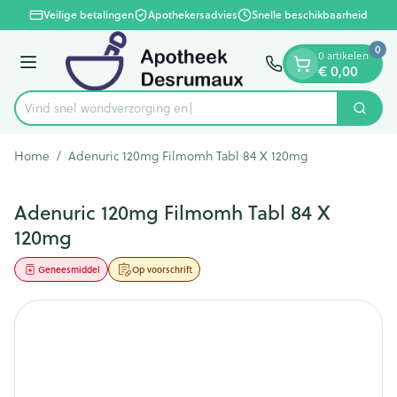
Dia 1 van 1
Ga naar de inhoud
Veilige betalingen
Apothekersadvies
Snelle beschikbaarheid
0
0 artikelen
€ 0,00
Menu
Vind snel wondver
Zoek
Product, merk, categorie...
Home
/
Adenuric 120mg Filmomh Tabl 84 X 120mg
Adenuric 120mg Filmomh Tabl 84 X
120mg
Geneesmiddel
Op voorschrift