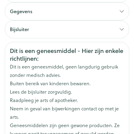
80 mg eenmaal daags
Gegevens
Als uricemie > 6 mg/dl (357 µmol/l) na 2 tot 4 weken:
CNK
2878403
overweeg 120 mg eenmaal daags
Bijsluiter
Dosisaanpassing is aangewezen bij
Organisaties
Nederlands
Nederlands
Duits
Menarini
leverinsufficiëntie
Veiligheidsinformatie
Dit is een geneesmiddel - Hier zijn enkele
120 mg eenmaal daags, te starten 2 dagen vóór het
Duits
Frans
Frans
Merken
Menarini
richtlijnen:
begin van de cytotoxische behandeling
Zet de behandeling voort gedurende min. 7 dagen,
Dit is een geneesmiddel, geen langdurig gebruik
Breedte
68 mm
verlenging mag tot 9 dagen
zonder medisch advies.
Buiten bereik van kinderen bewaren.
Lengte
127 mm
Met of zonder voedsel innemen
Lees de bijsluiter zorgvuldig.
Raadpleeg je arts of apotheker.
Diepte
55 mm
Neem in geval van bijwerkingen contact op met je
arts.
Hoeveelheid
84
Geneesmiddelen zijn geen gewone producten. Ze
Verpakking
kunnen nooit teruggenomen of geruild worden.