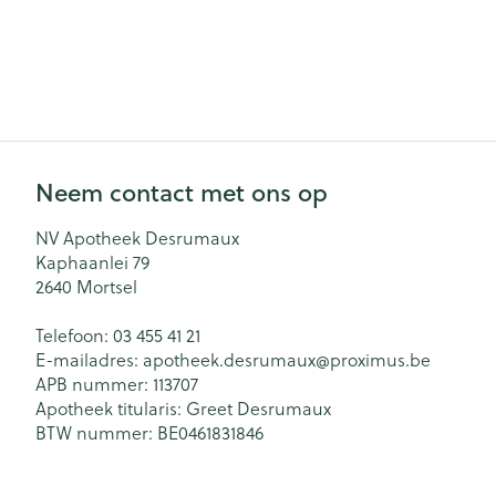
Zuurstof
Eelt
Eksteroog - lik
Ademhalingsst
Toon meer
Spieren en ge
Neem contact met ons op
Specifiek voo
Naalden en sp
NV Apotheek Desrumaux
Lichaamsverzo
Infecties
Kaphaanlei 79
Spuiten
Deodorant
2640
Mortsel
Oplossing voor 
Gezichtsverzor
Telefoon:
03 455 41 21
Luizen
Naalden
E-mailadres:
apotheek.desrumaux@
proximus.be
APB nummer:
113707
Naalden voor i
Apotheek titularis:
Greet Desrumaux
pennaalden
Diagnostica
BTW nummer:
BE0461831846
Toon meer