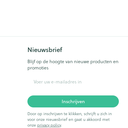
Bed
ng zon
Doorliggen - decubitis
ie
Urinewegen
Toon meer
id, spanning
Stoppen met roken
Nieuwsbrief
t en intieme
Gezichtsreiniging -
ontschminken
n Orthopedie
Instrumenten
Blijf op de hoogte van nieuwe producten en
sche
Anti tumor middelen
promoties
en
Reinigingsmelk, - crème, -
ie
olie en gel
E-mail adres
jn
Tonic - lotion
Anesthesie
zorging
Micellair water
Inschrijven
Specifiek voor de ogen
ie
Diverse geneesmiddelen
et
Door op inschrijven te klikken, schrijft u zich in
Toon meer
voor onze nieuwsbrief en gaat u akkoord met
onze
privacy policy
.