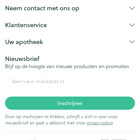
Bij onvakkundig gebruik en eigenmachtig
Neem contact met ons op
aangebrachte veranderingen vervalt elke
aansprakelijkheid.
Klantenservice
Uw apotheek
Nieuwsbrief
Blijf op de hoogte van nieuwe producten en promoties
E-mail adres
Inschrijven
Door op inschrijven te klikken, schrijft u zich in voor onze
nieuwsbrief en gaat u akkoord met onze
privacy policy
.