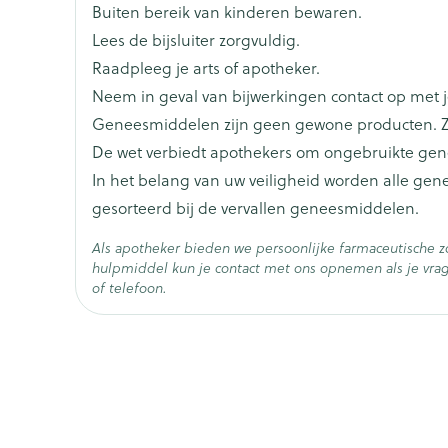
Kalk- en schimmelnagels
Teststrips en naalden
Lippen
Stomaplaat
spray
Buiten bereik van kinderen bewaren.
ires
Merken
Boiron
Nagelbijten
Overige diabetes
Zonnebank
Accessoires
Lees de bijsluiter zorgvuldig.
producten
Raadpleeg je arts of apotheker.
Nagelversterkend
Voorbereidi
Breedte
17 mm
doorn
Naalden voor
Neem in geval van bijwerkingen contact op met je
elsel
Hormonaal stelsel
Gynaecolog
Toon meer
Toon meer
insulinespuiten
Geneesmiddelen zijn geen gewone producten. Z
Lengte
64 mm
Toon meer
De wet verbiedt apothekers om ongebruikte ge
wrichten
Zenuwstelsel
Slapelooshe
In het belang van uw veiligheid worden alle ge
en stress
Diepte
15 mm
gesorteerd bij de vervallen geneesmiddelen.
r mannen
Make-up
Seksualitei
hygiene
uiten
Sondes, baxters en
Bandages e
Als apotheker bieden we persoonlijke farmaceutische 
rging
Make-up penselen en
catheters
- orthopedi
Hoeveelheid
Immuniteit
Allergie
4
hulpmiddel kun je contact met ons opnemen als je vrag
Condooms 
verbanden
Verpakking
gebruiksvoorwerpen
of telefoon.
Sondes
anticoncept
injectie
Eyeliner - oogpotlood
Buik
ging
Behoud
Accessoires voor sondes
Kamertemperatuur (15°C 
Intiem welzi
Acne
Oor
Mascara
Arm
Baxters
Intieme ver
nsulinepen -
Oogschaduw
Elleboog
Catheters
Massage
Afslanken
Homeopath
Toon meer
Enkel en vo
Toon meer