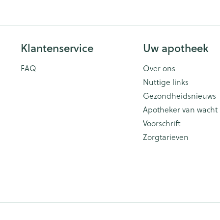
Toon meer
ging
Supplementen
Insectenwe
Mondmaskers
middelen
Klantenservice
Uw apotheek
issen
FAQ
Over ons
 -
id
Nuttige links
Gezondheidsnieuws
id
Apotheker van wacht
Voorschrift
Zorgtarieven
Zelfbruiner
Scheren