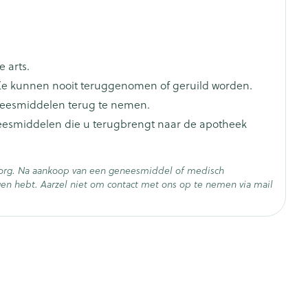
je
Badkamer
Bed
ng zon
Doorliggen - decubitis
 arts.
ie
Urinewegen
Toon meer
e kunnen nooit teruggenomen of geruild worden.
neesmiddelen terug te nemen.
id, spanning
Stoppen met roken
neesmiddelen die u terugbrengt naar de apotheek
t en intieme
Gezichtsreiniging -
ontschminken
n Orthopedie
Instrumenten
zorg. Na aankoop van een geneesmiddel of medisch
sche
Anti tumor middelen
en hebt. Aarzel niet om contact met ons op te nemen via mail
en
Reinigingsmelk, - crème, -
ie
olie en gel
- 25°C)
jn
Tonic - lotion
Anesthesie
zorging
Micellair water
Specifiek voor de ogen
ie
Diverse geneesmiddelen
et
Toon meer