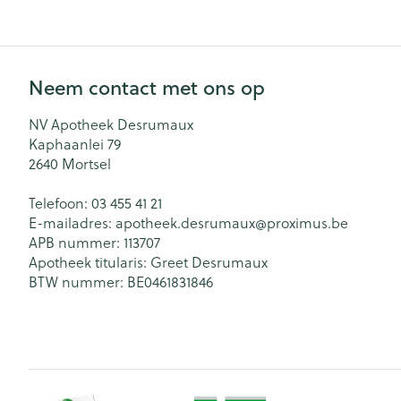
Haar
Gezichtsverzor
Pillendozen en
Neem contact met ons op
accessoires
Pigmentstoorn
NV Apotheek Desrumaux
Gevoelige huid
Kaphaanlei 79
geïrriteerde hu
2640
Mortsel
Gemengde hu
Telefoon:
03 455 41 21
Doffe huid
E-mailadres:
apotheek.desrumaux@
proximus.be
Toon meer
APB nummer:
113707
Apotheek titularis:
Greet Desrumaux
BTW nummer:
BE0461831846
Snurken