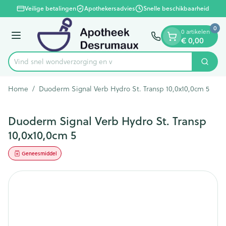
Dia 1 van 1
Ga naar de inhoud
Veilige betalingen
Apothekersadvies
Snelle beschikbaarheid
0
0 artikelen
€ 0,00
Menu
Vind snel wondverzorg
Zoek
Product, merk, categorie...
Home
/
Duoderm Signal Verb Hydro St. Transp 10,0x10,0cm 5
Duoderm Signal Verb Hydro St. Transp
10,0x10,0cm 5
Geneesmiddel