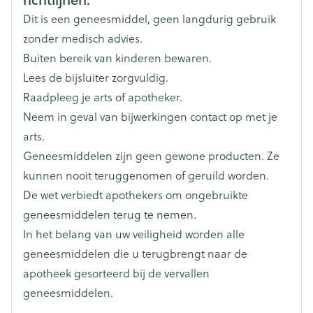
Dit is een geneesmiddel, geen langdurig gebruik
Breedte
55 mm
zonder medisch advies.
Het wordt aanbevolen de tabletten in de mond te
Buiten bereik van kinderen bewaren.
houden tot ze zacht worden, voor ze in te slikken.
Lengte
55 mm
Lees de bijsluiter zorgvuldig.
Raadpleeg je arts of apotheker.
Diepte
91 mm
Neem in geval van bijwerkingen contact op met je
arts.
Actieve
geen actieve ingrediënten
Geneesmiddelen zijn geen gewone producten. Ze
Ingrediënten
kunnen nooit teruggenomen of geruild worden.
De wet verbiedt apothekers om ongebruikte
Behoud
Kamertemperatuur (15°C - 25°C)
geneesmiddelen terug te nemen.
In het belang van uw veiligheid worden alle
geneesmiddelen die u terugbrengt naar de
apotheek gesorteerd bij de vervallen
geneesmiddelen.