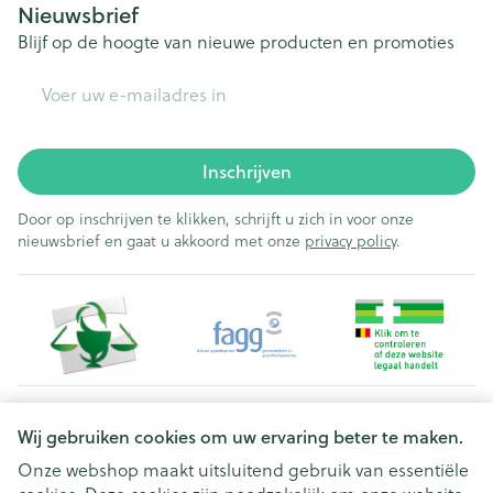
Nieuwsbrief
(Methylcobalamine)
µg
%*
Blijf op de hoogte van nieuwe producten en promoties
Vitamine C (L-
14.6
18
E-mail adres
ascorbinezuur)
mg
%*
Vitamine E (D-alfa-
15.5
129
Inschrijven
tocoferylacetaat)
mg
%*
Door op inschrijven te klikken, schrijft u zich in voor onze
*% RI = Referentie inname
nieuwsbrief en gaat u akkoord met onze
privacy policy
.
Ingrediënten per tablet:
Vulstof: Microkristallijne
cellulose, Maca
(Lepidium meyenii)
, Wilde yam
(Dioscorea villosa)
, Antiklontermiddel:
Siliciumdioxide, Kleinbladige bacopa
(Bacopa
monnieri)
, Fosfatidylserine, Zinkbisglycinaat,
Vitamine E (D-alfa-tocoferylacetaat), Alfaliponzuur,
Coating (Rijstextract
(Oryza sativa)
9.97 mg,
Juridische links
Geleermiddel: Natriumalginaat, Capric triglyceride
Wij gebruiken cookies om uw ervaring beter te maken.
3.03 mg, Gemodificeerd zetmeel:
Hydroxypropylzetmeel, Zoetstof: Dextrose;
Onze webshop maakt uitsluitend gebruik van essentiële
Glycerine), Broccoli
(Brassica oleracea)
, Lijnzaad