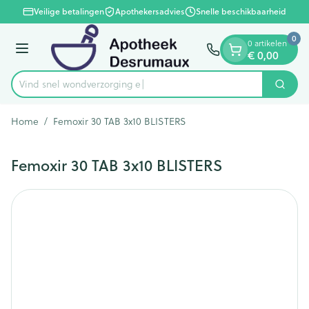
Dia 1 van 1
Ga naar de inhoud
Veilige betalingen
Apothekersadvies
Snelle beschikbaarheid
0
0 artikelen
€ 0,00
Menu
Vind snel wondver
Zoek
Product, merk, categorie...
Home
/
Femoxir 30 TAB 3x10 BLISTERS
Femoxir 30 TAB 3x10 BLISTERS