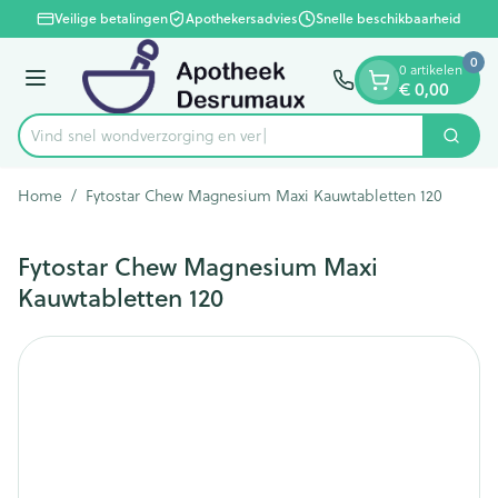
Dia 1 van 1
Ga naar de inhoud
Veilige betalingen
Apothekersadvies
Snelle beschikbaarheid
0
0 artikelen
Menu
€ 0,00
Vind snel wondverzorgin
Zoek
Product, merk, categorie...
Home
/
Fytostar Chew Magnesium Maxi Kauwtabletten 120
Fytostar Chew Magnesium Maxi
Kauwtabletten 120