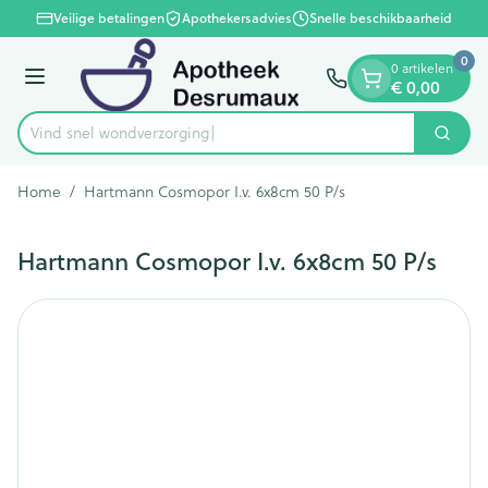
Dia 1 van 1
Ga naar de inhoud
Veilige betalingen
Apothekersadvies
Snelle beschikbaarheid
0
0 artikelen
Menu
€ 0,00
Vind snel wondve
Zoek
Product, merk, categorie...
Home
/
Hartmann Cosmopor I.v. 6x8cm 50 P/s
Hartmann Cosmopor I.v. 6x8cm 50 P/s