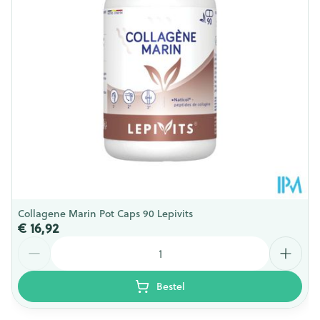
Dieetbeperkingen
Glutenvrij, Lactosevrij
Kamertemperatuur (15°C -
Behoud
25°C)
Collagene Marin Pot Caps 90 Lepivits
€ 16,92
Aantal
Bestel