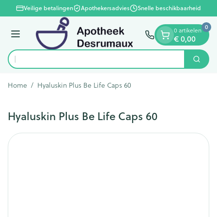
Dia 1 van 1
Ga naar de inhoud
Veilige betalingen
Apothekersadvies
Snelle beschikbaarheid
0
0 artikelen
€ 0,00
Menu
Zoek
Product, merk, categorie...
Home
/
Hyaluskin Plus Be Life Caps 60
Hyaluskin Plus Be Life Caps 60