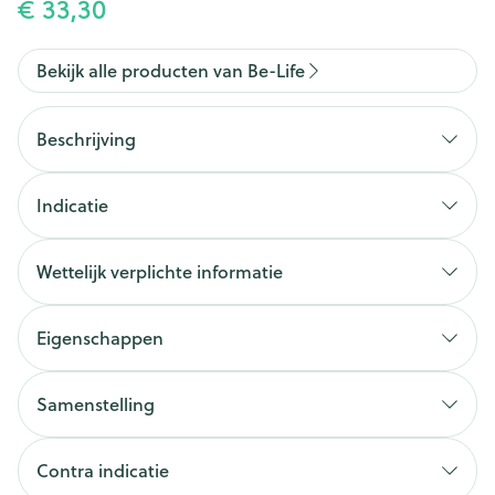
€ 33,30
Bekijk alle producten van Be-Life
Beschrijving
Indicatie
Wettelijk verplichte informatie
Eigenschappen
Samenstelling
Lysine, arginine, silicium en vitamine C dragen bij
tot de aanmaak van collageen en keratine
Contra indicatie