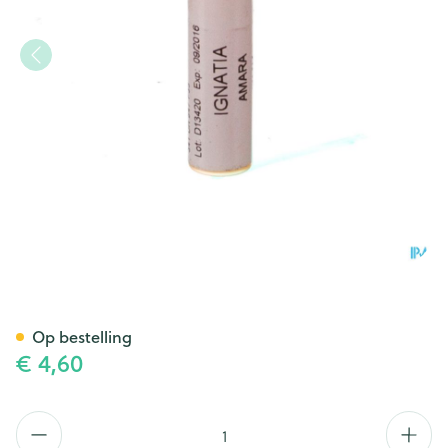
Ignatia Amara Xmk Gl Boiron
Op bestelling
€ 4,60
Aantal