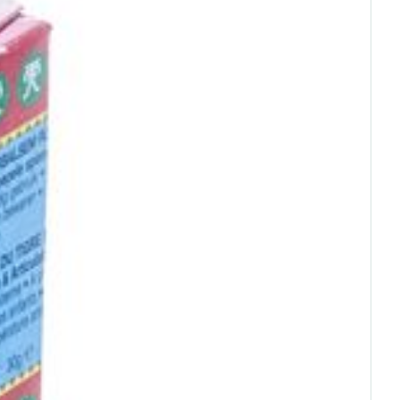
rende
Parfums en
geurproducten
CBD