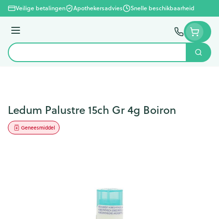
Ga naar de inhoud
Veilige betalingen
Apothekersadvies
Snelle beschikbaarheid
Menu
Zoek
Product, merk, categorie...
Ledum Palustre 15ch Gr 4g Boiron
Geneesmiddel