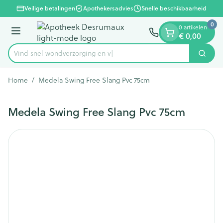
Dia 1 van 1
Ga naar de inhoud
Veilige betalingen
Apothekersadvies
Snelle beschikbaarheid
0
0 artikelen
Menu
€ 0,00
Vind snel wondverzorgi
Zoek
Product, merk, categorie...
Home
/
Medela Swing Free Slang Pvc 75cm
Medela Swing Free Slang Pvc 75cm