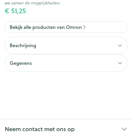
we samen de mogelijkheden.
€ 51,25
Bekijk alle producten van Omron
Beschrijving
Gegevens
CNK
1735075
Organisaties
Hospidex
Merken
Omron
Breedte
127 mm
Neem contact met ons op