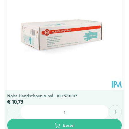
Hoeveelheid
150 p/s
Verpakking
Behoud
Kamertemperatuur (15°C - 25°C)
Noba Handschoen Vinyl l 100 5701017
€ 10,73
Aantal
Bestel