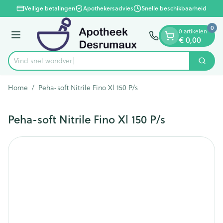
Dia 1 van 1
Ga naar de inhoud
Veilige betalingen
Apothekersadvies
Snelle beschikbaarheid
0
0 artikelen
Menu
€ 0,00
Vind snel
Zoek
Product, merk, categorie...
Home
/
Peha-soft Nitrile Fino Xl 150 P/s
Peha-soft Nitrile Fino Xl 150 P/s