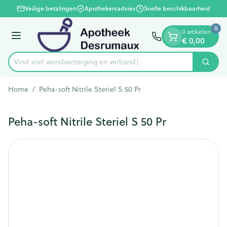
Dia 1 van 1
Ga naar de inhoud
Veilige betalingen
Apothekersadvies
Snelle beschikbaarheid
0
0 artikelen
Menu
€ 0,00
Vind snel wondverzorging en verband
Zoek
Product, merk, categorie...
Home
/
Peha-soft Nitrile Steriel S 50 Pr
Peha-soft Nitrile Steriel S 50 Pr