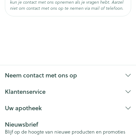
kun je contact met ons opnemen als je vragen hebt. Aarzel
Lenalidomide (wordt gebruikt om een vorm van
niet om contact met ons op te nemen via mail of telefoon.
bloedkanker te behandelen die multipel myeloom
wordt genoemd.
Neem contact met ons op
Klantenservice
Uw apotheek
Nieuwsbrief
Blijf op de hoogte van nieuwe producten en promoties