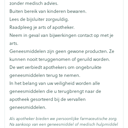
Breedte
78 mm
Als u fusidinezuur via de mond moet innemen om
zonder medisch advies.
een bacteriële infectie te behandelen, dan moet u
Buiten bereik van kinderen bewaren.
het gebruik van dit geneesmiddel tijdelijk
Lengte
125 mm
Lees de bijsluiter zorgvuldig.
stopzetten. Uw arts zal u zeggen wanneer het veilig
is om opnieuw te starten met Pravastatine Viatris.
Raadpleeg je arts of apotheker.
Diepte
84 mm
Inname van Pravastatine Viatris samen met
Neem in geval van bijwerkingen contact op met je
fusidinezuur kan in zeldzame gevallen leiden tot
arts.
spierzwakte, -gevoeligheid of -pijn (rabdomyolyse).
Hoeveelheid
98
Geneesmiddelen zijn geen gewone producten. Ze
Voor meer informatie over rabdomyolyse zie rubriek
Verpakking
4.
kunnen nooit teruggenomen of geruild worden.
Als u een geneesmiddel inneemt dat gebruikt wordt
De wet verbiedt apothekers om ongebruikte
Actieve
om de vorming van bloedstolsels te behandelen en
pravastatine natrium
Ingrediënten
geneesmiddelen terug te nemen.
te voorkomen, een zogenaamde vitamine K-
In het belang van uw veiligheid worden alle
antagonist, vertel dit dan aan uw arts voordat u
Pravastatine Viatris inneemt omdat gelijktijdig
Behoud
Kamertemperatuur (15°C - 25°C)
geneesmiddelen die u terugbrengt naar de
gebruik van vitamine K-antagonisten en
apotheek gesorteerd bij de vervallen
Pravastatine Viatris tot hogere resultaten kan leiden
geneesmiddelen.
bij bloedtests die gebruikt worden om de
behandeling met vitamine K-antagonisten te
Als apotheker bieden we persoonlijke farmaceutische zorg.
controleren.
Na aankoop van een geneesmiddel of medisch hulpmiddel
Colchicine (wordt gebruikt om jicht te behandelen).