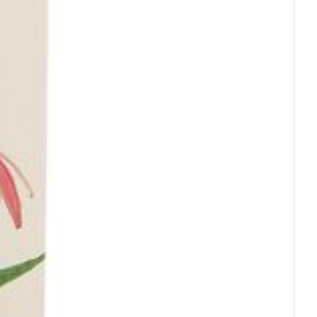
rende
Parfums en
geurproducten
CBD