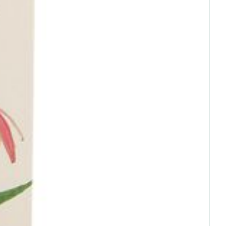
rende
Parfums en
geurproducten
CBD