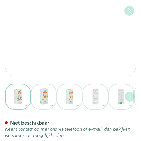
View larger image
View larger image
View larger image
View larger image
View lar
Puressentiel Eo Laurier Bio E
Niet beschikbaar
Neem contact op met ons via telefoon of e-mail, dan bekijken
we samen de mogelijkheden.