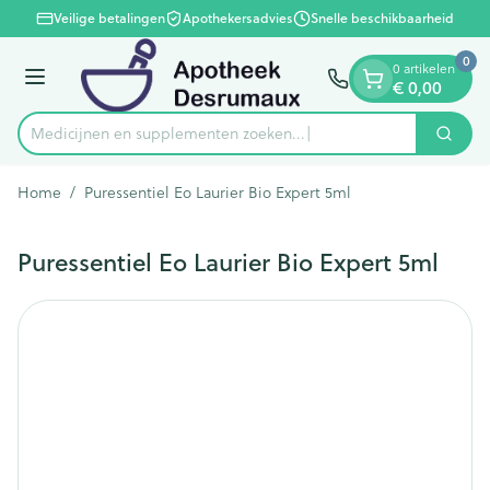
Dia 1 van 1
Ga naar de inhoud
Veilige betalingen
Apothekersadvies
Snelle beschikbaarheid
0
0 artikelen
Menu
€ 0,00
Medicijnen en supplementen zoeken...
Zoek
Product, merk, categorie...
Home
/
Puressentiel Eo Laurier Bio Expert 5ml
Puressentiel Eo Laurier Bio Expert 5ml