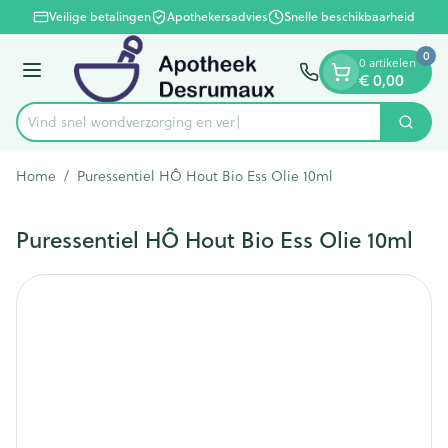
Dia 1 van 1
Ga naar de inhoud
Veilige betalingen
Apothekersadvies
Snelle beschikbaarheid
0
0 artikelen
€ 0,00
Menu
Vind snel wondverzorging
Zoek
Product, merk, categorie...
Home
/
Puressentiel HÔ Hout Bio Ess Olie 10ml
Puressentiel HÔ Hout Bio Ess Olie 10ml