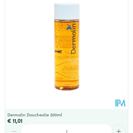
Dieetbeperkingen
Vegan
Kamertemperatuur (15°C -
Behoud
25°C)
Dermolin Doucheolie 200ml
€ 11,01
Aantal