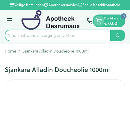
Dia 1 van 1
Ga naar de inhoud
Veilige betalingen
Apothekersadvies
Snelle beschikbaarheid
0
0 artikelen
€ 0,00
Menu
Vind snel wondverzorging en
Zoek
Product, merk, categorie...
Home
/
Sjankara Alladin Doucheolie 1000ml
Sjankara Alladin Doucheolie 1000ml