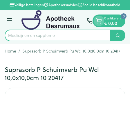
Dia 1 van 1
Ga naar de inhoud
Veilige betalingen
Apothekersadvies
Snelle beschikbaarheid
0
0 artikelen
Menu
€ 0,00
Medicijnen en
Zoek
Product, merk, categorie...
Home
/
Suprasorb P Schuimverb Pu Wcl 10,0x10,0cm 10 20417
Suprasorb P Schuimverb Pu Wcl
10,0x10,0cm 10 20417