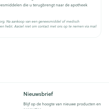
neesmiddelen die u terugbrengt naar de apotheek
nden te overwegen.
unnen eventueel de dosissen worden verhoogd (of de
zorg. Na aankoop van een geneesmiddel of medisch
therapeutische respons op vitamine B12 bij deze
en hebt. Aarzel niet om contact met ons op te nemen via mail
ingsinterval worden opgevoerd tijdens de
- 25°C)
Nieuwsbrief
Blijf op de hoogte van nieuwe producten en