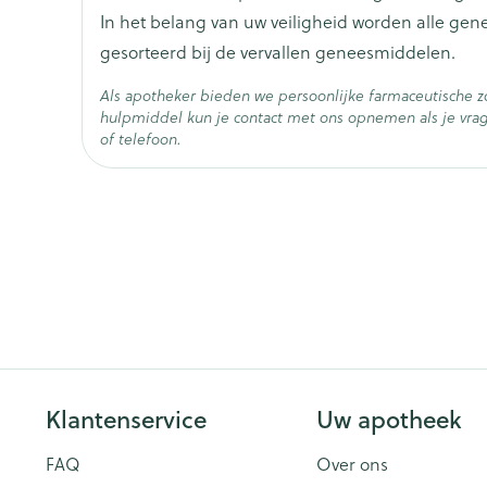
In het belang van uw veiligheid worden alle ge
Dosis 200µg tot 1000 µg/maand of om de 2 maa
Hoeveelheid
10
gesorteerd bij de vervallen geneesmiddelen.
Verpakking
Bij patiënten met ernstige nierinsufficiëntie k
Als apotheker bieden we persoonlijke farmaceutische 
toedieningsinterval wordt verkort) aangezien de 
Actieve
hulpmiddel kun je contact met ons opnemen als je vrag
cyanocobalamine
Ingrediënten
patiënten soms lager ligt.
of telefoon.
In geval van leverinsufficiëntie kan het toedien
Behoud
Kamertemperatuur (15°C 
onderhoudsperiode.
Klantenservice
Uw apotheek
FAQ
Over ons