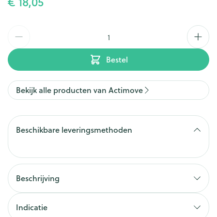
€ 18,05
Aantal
Bestel
Bekijk alle producten van Actimove
Beschikbare leveringsmethoden
Beschrijving
Stevige compressie voor de ondersteuning bij pijn
door knieproblemen
Indicatie