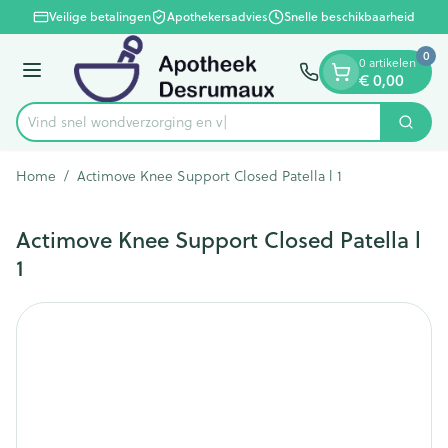
Dia 1 van 1
Ga naar de inhoud
Veilige betalingen
Apothekersadvies
Snelle beschikbaarheid
0
0 artikelen
Menu
€ 0,00
Vind snel wondverzorg
Zoek
Product, merk, categorie...
Home
/
Actimove Knee Support Closed Patella l 1
Actimove Knee Support Closed Patella l
1