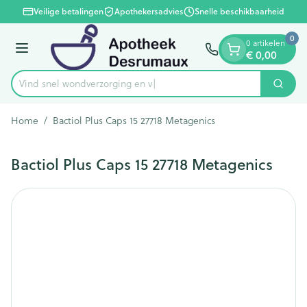
Dia 1 van 1
Ga naar de inhoud
Veilige betalingen
Apothekersadvies
Snelle beschikbaarheid
0
0 artikelen
Menu
€ 0,00
Vind snel wondverzorg
Zoek
Product, merk, categorie...
Home
/
Bactiol Plus Caps 15 27718 Metagenics
Bactiol Plus Caps 15 27718 Metagenics