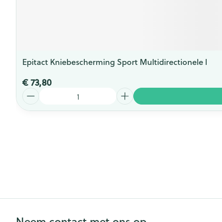
Epitact Kniebescherming Sport Multidirectionele l
€ 73,80
Aantal
Neem contact met ons op