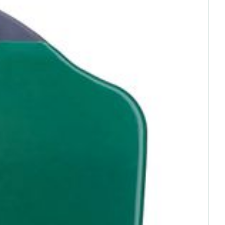
- 25°C)
rende
Parfums en
geurproducten
CBD