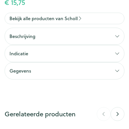
€ 15,75
Bekijk alle producten van Scholl
Beschrijving
Indicatie
Gegevens
CNK
4252714
Organisaties
Pietercil Delby's
Gerelateerde producten
Merken
Scholl