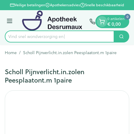
Dia 1 van 1
Ga naar de inhoud
Veilige betalingen
Apothekersadvies
Snelle beschikbaarheid
0
0 artikelen
Menu
€ 0,00
Vind snel wondverzor
Zoek
Product, merk, categorie...
Home
/
Scholl Pijnverlicht.in.zolen Peesplaatont.m 1paire
Scholl Pijnverlicht.in.zolen
Peesplaatont.m 1paire